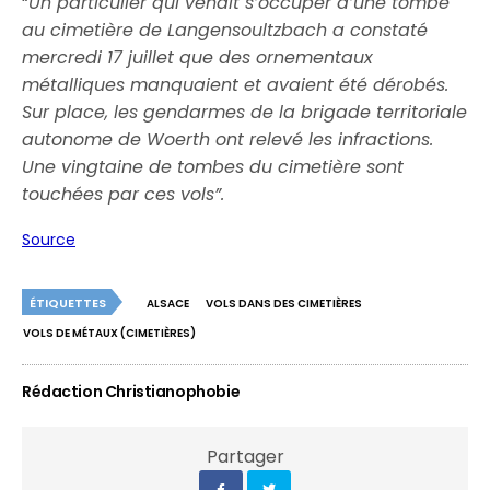
“
Un particulier qui venait s’occuper d’une tombe
au cimetière de Langensoultzbach a constaté
mercredi 17 juillet que des ornementaux
métalliques manquaient et avaient été dérobés.
Sur place, les gendarmes de la brigade territoriale
autonome de Woerth ont relevé les infractions.
Une vingtaine de tombes du cimetière sont
touchées par ces vols”.
Source
ÉTIQUETTES
ALSACE
VOLS DANS DES CIMETIÈRES
VOLS DE MÉTAUX (CIMETIÈRES)
Rédaction Christianophobie
Partager