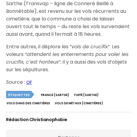
Sarthe (Transvap – ligne de Conneré Beillé à
Bonnétable), est revenu sur les vols récurrents au
cimetière, que la commune a choisi de laisser
ouvert tout le temps – du reste les vols survenaient
aussi avant, quand il fermait à 18 heures.
Entre autres, il déplore les “
vols de crucifix
“. Les
voleurs
“attendent les enterrements pour voler les
crucifix, c’est honteux
“; il y a aussi des vols d’objets
sur les sépultures.
Source :
OF
ÉTIQUETTES
FRANCE (SARTHE)
TUFFÉ (SARTHE)
VOLS DANS DES CIMETIÈRES
VOLS DE MÉTAUX (CIMETIÈRES)
Rédaction Christianophobie