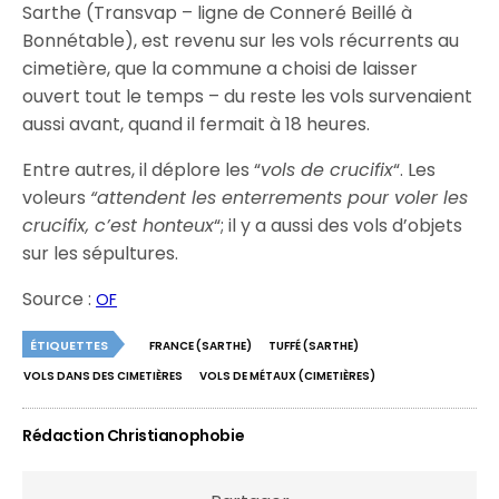
Sarthe (Transvap – ligne de Conneré Beillé à
Bonnétable), est revenu sur les vols récurrents au
cimetière, que la commune a choisi de laisser
ouvert tout le temps – du reste les vols survenaient
aussi avant, quand il fermait à 18 heures.
Entre autres, il déplore les “
vols de crucifix
“. Les
voleurs
“attendent les enterrements pour voler les
crucifix, c’est honteux
“; il y a aussi des vols d’objets
sur les sépultures.
Source :
OF
ÉTIQUETTES
FRANCE (SARTHE)
TUFFÉ (SARTHE)
VOLS DANS DES CIMETIÈRES
VOLS DE MÉTAUX (CIMETIÈRES)
Rédaction Christianophobie