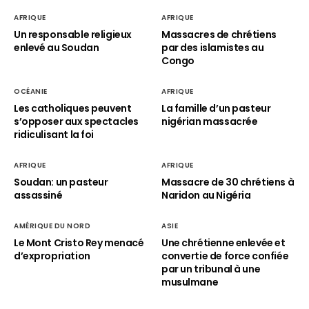
AFRIQUE
AFRIQUE
Un responsable religieux
Massacres de chrétiens
enlevé au Soudan
par des islamistes au
Congo
OCÉANIE
AFRIQUE
Les catholiques peuvent
La famille d’un pasteur
s’opposer aux spectacles
nigérian massacrée
ridiculisant la foi
AFRIQUE
AFRIQUE
Soudan: un pasteur
Massacre de 30 chrétiens à
assassiné
Naridon au Nigéria
AMÉRIQUE DU NORD
ASIE
Le Mont Cristo Rey menacé
Une chrétienne enlevée et
d’expropriation
convertie de force confiée
par un tribunal à une
musulmane