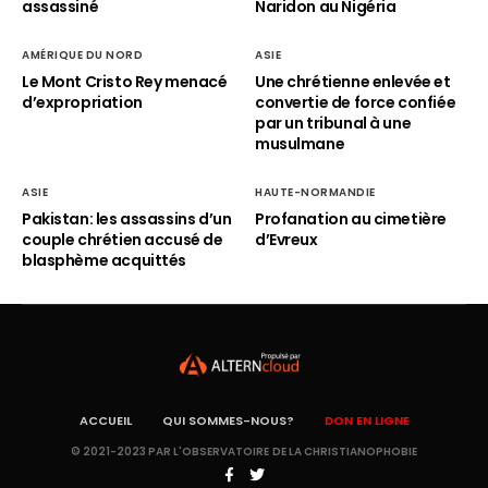
assassiné
Naridon au Nigéria
AMÉRIQUE DU NORD
ASIE
Le Mont Cristo Rey menacé
Une chrétienne enlevée et
d’expropriation
convertie de force confiée
par un tribunal à une
musulmane
ASIE
HAUTE-NORMANDIE
Pakistan: les assassins d’un
Profanation au cimetière
couple chrétien accusé de
d’Evreux
blasphème acquittés
ACCUEIL
QUI SOMMES-NOUS?
DON EN LIGNE
© 2021-2023 PAR L'OBSERVATOIRE DE LA CHRISTIANOPHOBIE