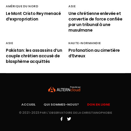
AMÉRIQUE DU NORD
ASIE
Le Mont Cristo Rey menacé
Une chrétienne enlevée et
d’expropriation
convertie de force confiée
par un tribunal à une
musulmane
ASIE
HAUTE-NORMANDIE
Pakistan: les assassins d’un
Profanation au cimetière
couple chrétien accusé de
d’Evreux
blasphème acquittés
ACCUEIL
QUI SOMMES-NOUS?
DON EN LIGNE
© 2021-2023 PAR L'OBSERVATOIRE DE LA CHRISTIANOPHOBIE