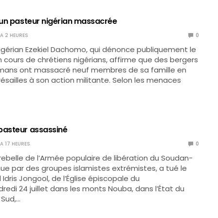
d’un pasteur nigérian massacrée
Y A 2 HEURES
0
igérian Ezekiel Dachomo, qui dénonce publiquement le
cours de chrétiens nigérians, affirme que des bergers
mans ont massacré neuf membres de sa famille en
présailles à son action militante. Selon les menaces
pasteur assassiné
Y A 17 HEURES
0
rebelle de l’Armée populaire de libération du Soudan-
ue par des groupes islamistes extrémistes, a tué le
Idris Jongool, de l’Église épiscopale du
redi 24 juillet dans les monts Nouba, dans l’État du
 Sud,…