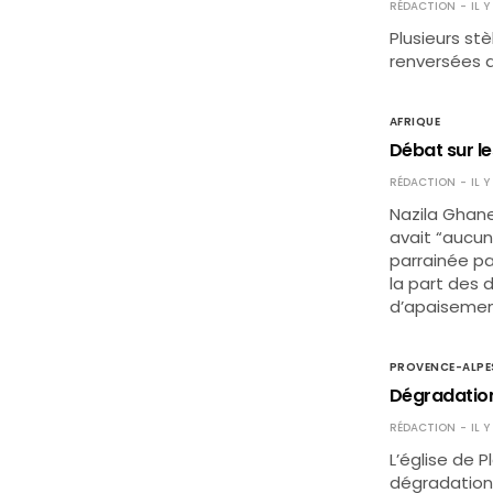
RÉDACTION
IL 
Plusieurs st
renversées d
AFRIQUE
Débat sur le
RÉDACTION
IL 
Nazila Ghane
avait “aucun
parrainée par
la part des 
d’apaiseme
PROVENCE-ALPE
Dégradation
RÉDACTION
IL 
L’église de 
dégradation