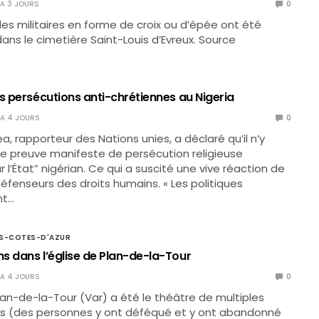
Y A 3 JOURS
0
èles militaires en forme de croix ou d’épée ont été
ans le cimetière Saint-Louis d’Evreux. Source
s persécutions anti-chrétiennes au Nigeria
Y A 4 JOURS
0
a, rapporteur des Nations unies, a déclaré qu’il n’y
e preuve manifeste de persécution religieuse
 l’État” nigérian. Ce qui a suscité une vive réaction de
défenseurs des droits humains. « Les politiques
nt…
S-COTES-D'AZUR
s dans l’église de Plan-de-la-Tour
Y A 4 JOURS
0
Plan-de-la-Tour (Var) a été le théâtre de multiples
s (des personnes y ont déféqué et y ont abandonné