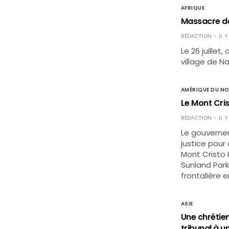
AFRIQUE
Massacre de
RÉDACTION
IL Y
Le 26 juillet
village de N
AMÉRIQUE DU N
Le Mont Cri
RÉDACTION
IL 
Le gouverne
justice pour
Mont Cristo 
Sunland Par
frontalière 
ASIE
Une chrétien
tribunal à 