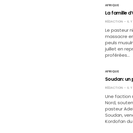
AFRIQUE
La famille 
RÉDACTION
IL 
Le pasteur n
massacre en 
peuls musul
juillet en re
proférées…
AFRIQUE
Soudan: un 
RÉDACTION
IL 
Une faction 
Nord, souten
pasteur Adel 
Soudan, vend
Kordofan du