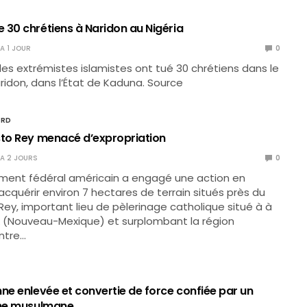
 30 chrétiens à Naridon au Nigéria
 A 1 JOUR
0
, des extrémistes islamistes ont tué 30 chrétiens dans le
aridon, dans l’État de Kaduna. Source
ORD
sto Rey menacé d’expropriation
Y A 2 JOURS
0
ment fédéral américain a engagé une action en
 acquérir environ 7 hectares de terrain situés près du
Rey, important lieu de pèlerinage catholique situé à à
k (Nouveau-Mexique) et surplombant la région
entre…
ne enlevée et convertie de force confiée par un
une musulmane