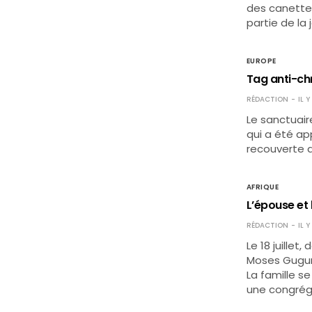
des canettes
partie de la
EUROPE
Tag anti-ch
RÉDACTION
IL 
Le sanctuair
qui a été ap
recouverte d’
AFRIQUE
L’épouse et 
RÉDACTION
IL 
Le 18 juille
Moses Guguma
La famille s
une congréga