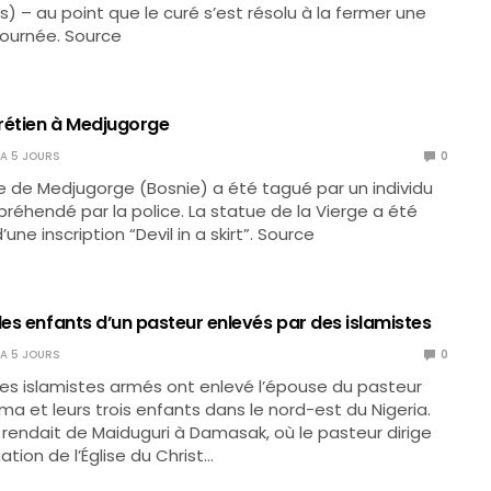
) – au point que le curé s’est résolu à la fermer une
 journée. Source
rétien à Medjugorge
Y A 5 JOURS
0
e de Medjugorge (Bosnie) a été tagué par un individu
préhendé par la police. La statue de la Vierge a été
une inscription “Devil in a skirt”. Source
les enfants d’un pasteur enlevés par des islamistes
Y A 5 JOURS
0
t, des islamistes armés ont enlevé l’épouse du pasteur
 et leurs trois enfants dans le nord-est du Nigeria.
e rendait de Maiduguri à Damasak, où le pasteur dirige
tion de l’Église du Christ…