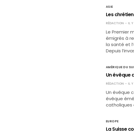
ASIE
Les chrétiens
RÉDACTION
IL 
Le Premier mi
émigrés à re
la santé et l
Depuis l’inva
AMÉRIQUE DU SU
Un évêque a
RÉDACTION
IL 
Un évêque c
évêque éméri
catholiques 
EUROPE
La Suisse co