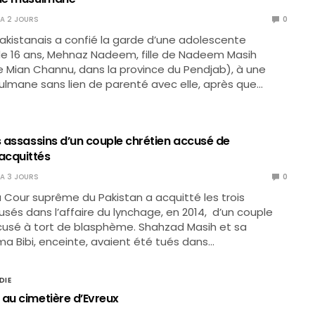
Y A 2 JOURS
0
pakistanais a confié la garde d’une adolescente
de 16 ans, Mehnaz Nadeem, fille de Nadeem Masih
de Mian Channu, dans la province du Pendjab), à une
mane sans lien de parenté avec elle, après que…
s assassins d’un couple chrétien accusé de
acquittés
Y A 3 JOURS
0
, la Cour suprême du Pakistan a acquitté les trois
usés dans l’affaire du lynchage, en 2014, d’un couple
cusé à tort de blasphème. Shahzad Masih et sa
 Bibi, enceinte, avaient été tués dans…
DIE
 au cimetière d’Evreux