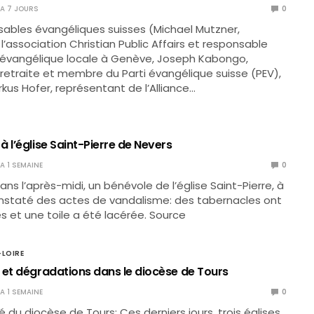
Y A 7 JOURS
0
sables évangéliques suisses (Michael Mutzner,
l’association Christian Public Affairs et responsable
 évangélique locale à Genève, Joseph Kabongo,
 retraite et membre du Parti évangélique suisse (PEV),
rkus Hofer, représentant de l’Alliance…
 l’église Saint-Pierre de Nevers
 A 1 SEMAINE
0
 dans l’après-midi, un bénévole de l’église Saint-Pierre, à
onstaté des actes de vandalisme: des tabernacles ont
 et une toile a été lacérée. Source
-LOIRE
 et dégradations dans le diocèse de Tours
 A 1 SEMAINE
0
u diocèse de Tours: Ces derniers jours, trois églises