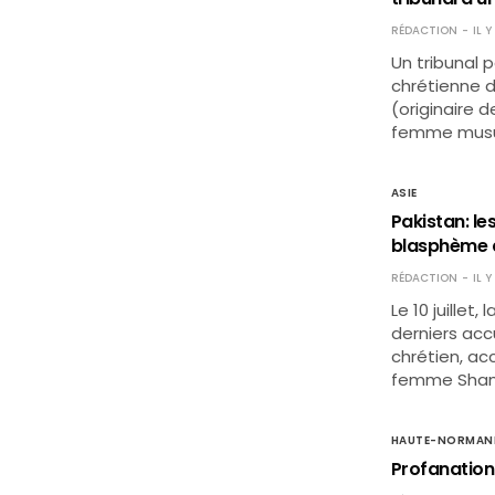
RÉDACTION
IL 
Un tribunal 
chrétienne 
(originaire 
femme musul
ASIE
Pakistan: le
blasphème 
RÉDACTION
IL 
Le 10 juillet
derniers acc
chrétien, ac
femme Shama
HAUTE-NORMAN
Profanation