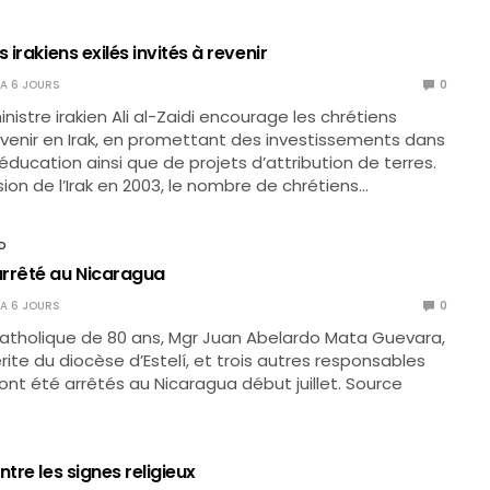
 irakiens exilés invités à revenir
Y A 6 JOURS
0
nistre irakien Ali al-Zaidi encourage les chrétiens
venir en Irak, en promettant des investissements dans
’éducation ainsi que de projets d’attribution de terres.
sion de l’Irak en 2003, le nombre de chrétiens…
D
rrêté au Nicaragua
Y A 6 JOURS
0
atholique de 80 ans, Mgr Juan Abelardo Mata Guevara,
te du diocèse d’Estelí, et trois autres responsables
ont été arrêtés au Nicaragua début juillet. Source
ntre les signes religieux