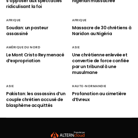
s’opposer aux spectacles
nigérian massacrée
ridiculisant la foi
AFRIQUE
AFRIQUE
Soudan: un pasteur
Massacre de 30 chrétiens à
assassiné
Naridon au Nigéria
AMÉRIQUE DU NORD
ASIE
Le Mont Cristo Rey menacé
Une chrétienne enlevée et
d’expropriation
convertie de force confiée
par un tribunal à une
musulmane
ASIE
HAUTE-NORMANDIE
Pakistan: les assassins d’un
Profanation au cimetière
couple chrétien accusé de
d’Evreux
blasphème acquittés