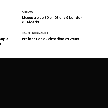
AFRIQUE
é
Massacre de 30 chrétiens à Naridon
au Nigéria
HAUTE-NORMANDIE
ouple
Profanation au cimetière d’Evreux
e