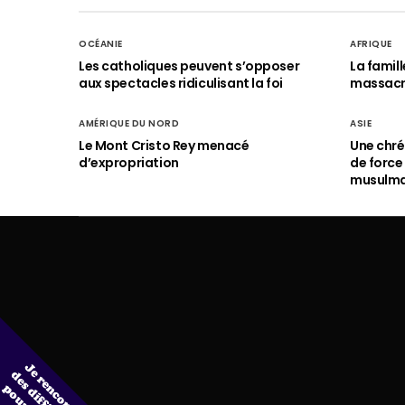
OCÉANIE
AFRIQUE
Les catholiques peuvent s’opposer
La famil
aux spectacles ridiculisant la foi
massac
AMÉRIQUE DU NORD
ASIE
Le Mont Cristo Rey menacé
Une chré
d’expropriation
de force
musulm