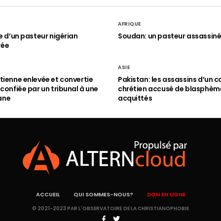
AFRIQUE
le d’un pasteur nigérian
Soudan: un pasteur assassin
rée
ASIE
tienne enlevée et convertie
Pakistan: les assassins d’un c
 confiée par un tribunal à une
chrétien accusé de blasphèm
ane
acquittés
ACCUEIL
QUI SOMMES-NOUS?
DON EN LIGNE
© 2021-2023 PAR L'OBSERVATOIRE DE LA CHRISTIANOPHOBIE