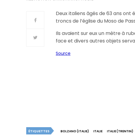
Deux italiens âgés de 63 ans ont ét
troncs de l’église du Moso de Passi
Ils avaient sur eux un mètre à ru
face et divers autres objets serva
Source
ÉTIQUETTES
BOLZANO (ITALIE)
ITALIE
ITALIE (TRENTIN)