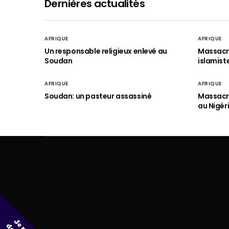
Dernières actualités
AFRIQUE
AFRIQUE
Un responsable religieux enlevé au
Massacre
Soudan
islamist
AFRIQUE
AFRIQUE
Soudan: un pasteur assassiné
Massacre
au Nigér