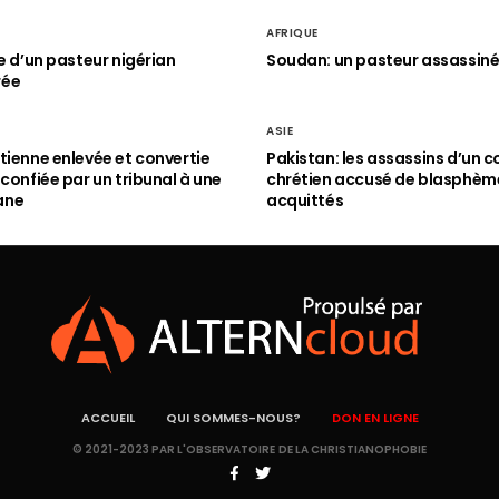
AFRIQUE
le d’un pasteur nigérian
Soudan: un pasteur assassin
rée
ASIE
tienne enlevée et convertie
Pakistan: les assassins d’un c
 confiée par un tribunal à une
chrétien accusé de blasphèm
ane
acquittés
ACCUEIL
QUI SOMMES-NOUS?
DON EN LIGNE
© 2021-2023 PAR L'OBSERVATOIRE DE LA CHRISTIANOPHOBIE