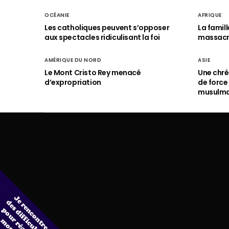
OCÉANIE
AFRIQUE
Les catholiques peuvent s’opposer
La famil
aux spectacles ridiculisant la foi
massac
AMÉRIQUE DU NORD
ASIE
Le Mont Cristo Rey menacé
Une chré
d’expropriation
de force
musulm