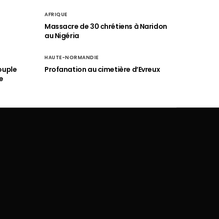
AFRIQUE
é
Massacre de 30 chrétiens à Naridon
au Nigéria
HAUTE-NORMANDIE
ouple
Profanation au cimetière d’Evreux
e