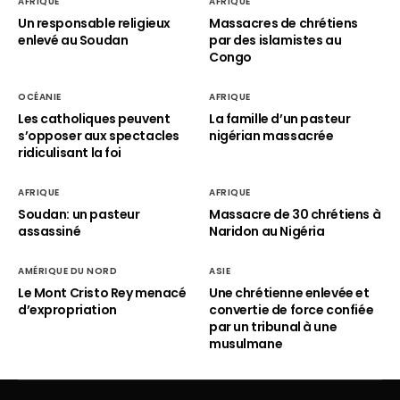
AFRIQUE
AFRIQUE
Un responsable religieux
Massacres de chrétiens
enlevé au Soudan
par des islamistes au
Congo
OCÉANIE
AFRIQUE
Les catholiques peuvent
La famille d’un pasteur
s’opposer aux spectacles
nigérian massacrée
ridiculisant la foi
AFRIQUE
AFRIQUE
Soudan: un pasteur
Massacre de 30 chrétiens à
assassiné
Naridon au Nigéria
AMÉRIQUE DU NORD
ASIE
Le Mont Cristo Rey menacé
Une chrétienne enlevée et
d’expropriation
convertie de force confiée
par un tribunal à une
musulmane