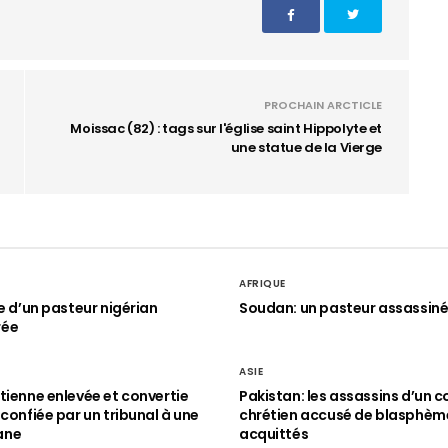
PROCHAIN ARCTICLE
Moissac (82) : tags sur l'église saint Hippolyte et
une statue de la Vierge
AFRIQUE
le d’un pasteur nigérian
Soudan: un pasteur assassin
rée
ASIE
tienne enlevée et convertie
Pakistan: les assassins d’un c
 confiée par un tribunal à une
chrétien accusé de blasphèm
ane
acquittés