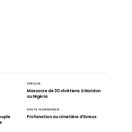
AFRIQUE
é
Massacre de 30 chrétiens à Naridon
au Nigéria
HAUTE-NORMANDIE
ouple
Profanation au cimetière d’Evreux
e