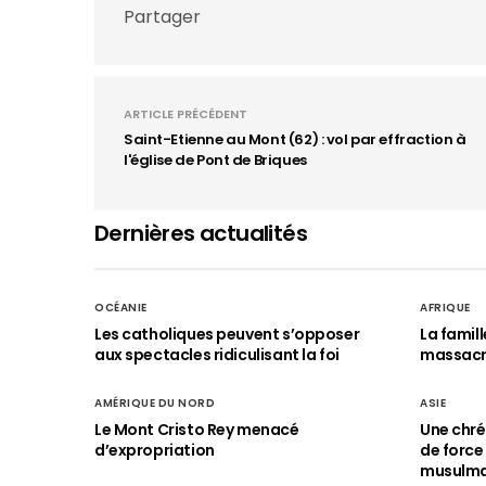
Partager
ARTICLE PRÉCÉDENT
Saint-Etienne au Mont (62) : vol par effraction à
l'église de Pont de Briques
Dernières actualités
OCÉANIE
AFRIQUE
Les catholiques peuvent s’opposer
La famil
aux spectacles ridiculisant la foi
massac
AMÉRIQUE DU NORD
ASIE
Le Mont Cristo Rey menacé
Une chré
d’expropriation
de force
musulm