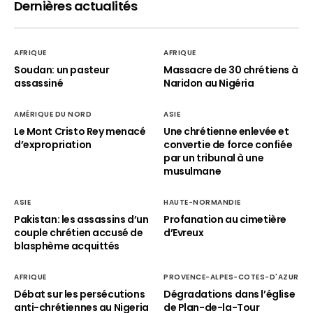
Dernières actualités
AFRIQUE
AFRIQUE
Soudan: un pasteur
Massacre de 30 chrétiens à
assassiné
Naridon au Nigéria
AMÉRIQUE DU NORD
ASIE
Le Mont Cristo Rey menacé
Une chrétienne enlevée et
d’expropriation
convertie de force confiée
par un tribunal à une
musulmane
ASIE
HAUTE-NORMANDIE
Pakistan: les assassins d’un
Profanation au cimetière
couple chrétien accusé de
d’Evreux
blasphème acquittés
AFRIQUE
PROVENCE-ALPES-COTES-D'AZUR
Débat sur les persécutions
Dégradations dans l’église
anti-chrétiennes au Nigeria
de Plan-de-la-Tour