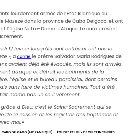
tants lourdement armés de l’Etat Islamique au
de Mazeze dans la province de Cabo Delgado, et ont
e et l’église Notre-Dame d’Afrique. Le curé présent
 Sacrement.
i 12 février lorsqu’ils sont entrés et ont pris le
ze »,
a
le prêtre Salvador Maria Rodrigues de
confié
ns avaient déjà été évacués, mais ils sont arrivés
ent attaqué et détruit les bâtiments de la
ère, l’église et le bureau paroissial, dont certains
ais sans faire de victimes humaines. Tout a été
 restait même pas un seul vêtement.
 grâce à Dieu, c’est le Saint-Sacrement qui se
ge de la mission et les registres des baptêmes et
avec moi
.
»
CABO DELGADO (MOZAMBIQUE)
ÉGLISES ET LIEUX DE CULTE INCENDIÉS