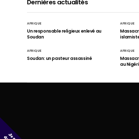
Dernières actualités
AFRIQUE
AFRIQUE
Un responsable religieux enlevé au
Massacre
Soudan
islamist
AFRIQUE
AFRIQUE
Soudan: un pasteur assassiné
Massacre
au Nigér