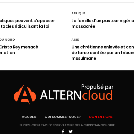
AFRIQUE
oliques peuvent s’opposer
La famille d’un pasteur nigéri
acles ridiculisant la foi
massacrée
 DU NORD
ASIE
Cristo Rey menacé
Une chrétienne enlevée et con
riation
de force confiée par un tribun
musulmane
ACCUEIL
QUI SOMMES-NOUS?
DON EN LIGNE
© 2021-2023 PAR L'OBSERVATOIRE DE LA CHRISTIANOPHOBIE