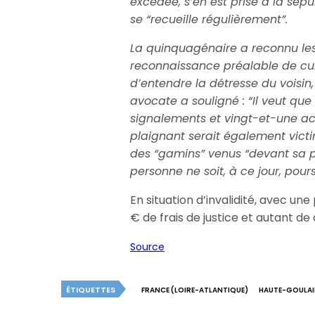
excédée, s’en est prise à la sépul
se “recueille régulièrement”.
La quinquagénaire a reconnu les
reconnaissance préalable de cul
d’entendre la détresse du voisin
avocate a souligné : “Il veut que l
signalements et vingt-et-une acti
plaignant serait également vict
des “gamins” venus “devant sa po
personne ne soit, à ce jour, pours
En situation d’invalidité, avec une
€ de frais de justice et autant de
Source
ÉTIQUETTES
FRANCE (LOIRE-ATLANTIQUE)
HAUTE-GOULAI