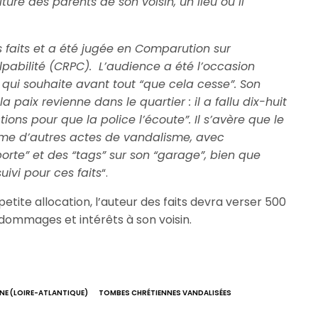
ture des parents de son voisin, un lieu où il
 faits et a été jugée en Comparution sur
pabilité (CRPC). L’audience a été l’occasion
, qui souhaite avant tout “que cela cesse”. Son
a paix revienne dans le quartier : il a fallu dix-huit
ons pour que la police l’écoute”. Il s’avère que le
ime d’autres actes de vandalisme, avec
rte” et des “tags” sur son “garage”, bien que
uivi pour ces faits
“.
 petite allocation, l’auteur des faits devra verser 500
 dommages et intérêts à son voisin.
NE (LOIRE-ATLANTIQUE)
TOMBES CHRÉTIENNES VANDALISÉES