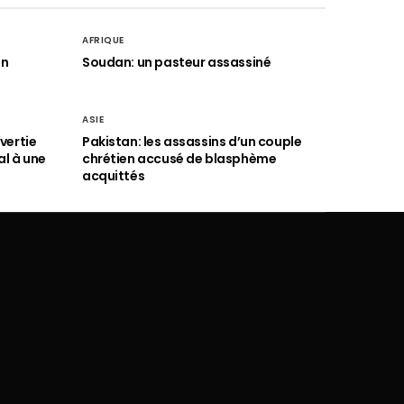
AFRIQUE
an
Soudan: un pasteur assassiné
ASIE
vertie
Pakistan: les assassins d’un couple
al à une
chrétien accusé de blasphème
acquittés