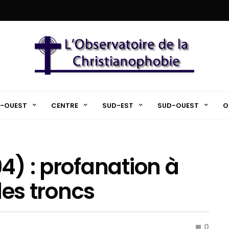
-OUEST
CENTRE
SUD-EST
SUD-OUEST
O
4) : profanation à
 des troncs
0