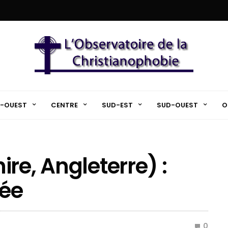
-OUEST
CENTRE
SUD-EST
SUD-OUEST
O
re, Angleterre) :
iée
0