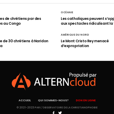
OCÉANIE
s de chrétiens par des
Les catholiques peuvent s’op
es au Congo
aux spectacles ridiculisant la 
AMÉRIQUE DU NORD
 de 30 chrétiens à Naridon
Le Mont Cristo Rey menacé
ia
d’expropriation
ACCUEIL
QUI SOMMES-NOUS?
DON EN LIGNE
© 2021-2023 PAR L'OBSERVATOIRE DE LA CHRISTIANOPHOBIE