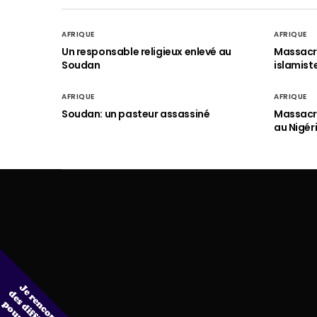
AFRIQUE
AFRIQUE
Un responsable religieux enlevé au
Massacre
Soudan
islamist
AFRIQUE
AFRIQUE
Soudan: un pasteur assassiné
Massacre
au Nigér