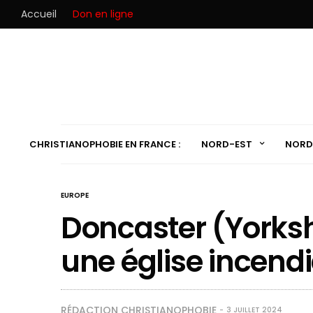
Accueil
Don en ligne
CHRISTIANOPHOBIE EN FRANCE :
NORD-EST
NORD
EUROPE
Doncaster (Yorkshi
une église incend
RÉDACTION CHRISTIANOPHOBIE
3 JUILLET 2024