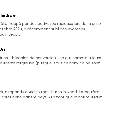
thédrale
té frappé par des activistes radicaux lors de la prise
7 octobre 2024, a récemment subi des examens
 au niveau…
Uni
ues “thérapies de conversion”, ce qui, comme ailleurs
e liberté religieuse (puisque, sous ce nom, ce ne sont
k, a répondu à Aid to the Church in Need. Il s’inquiète
chrétienne dans le pays: « En tant que minorité, il faut