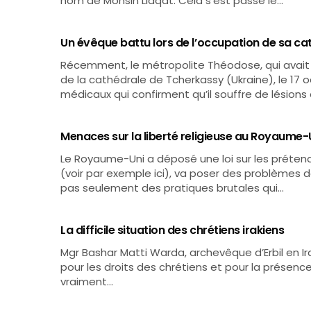
nom de Mohsin Liaqat. Cela s’est passé le…
Un évêque battu lors de l’occupation de sa ca
Récemment, le métropolite Théodose, qui avait é
de la cathédrale de Tcherkassy (Ukraine), le 1
médicaux qui confirment qu’il souffre de lésions
Menaces sur la liberté religieuse au Royaume-
Le Royaume-Uni a déposé une loi sur les prétend
(voir par exemple ici), va poser des problèmes d
pas seulement des pratiques brutales qui…
La difficile situation des chrétiens irakiens
Mgr Bashar Matti Warda, archevêque d’Erbil en Ira
pour les droits des chrétiens et pour la présence 
vraiment…