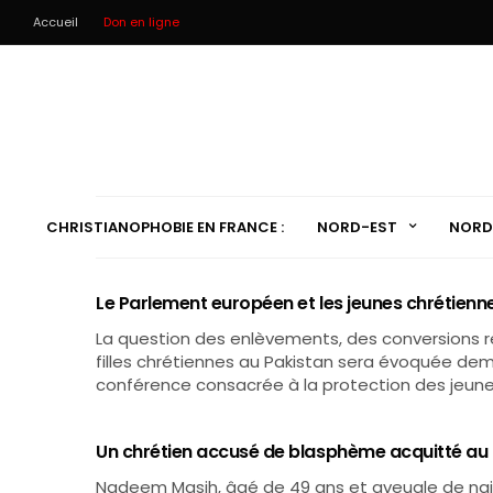
Accueil
Don en ligne
CHRISTIANOPHOBIE EN FRANCE :
NORD-EST
NORD
Le Parlement européen et les jeunes chrétienn
La question des enlèvements, des conversions r
filles chrétiennes au Pakistan sera évoquée de
conférence consacrée à la protection des jeunes
Un chrétien accusé de blasphème acquitté au
Nadeem Masih, âgé de 49 ans et aveugle de nai