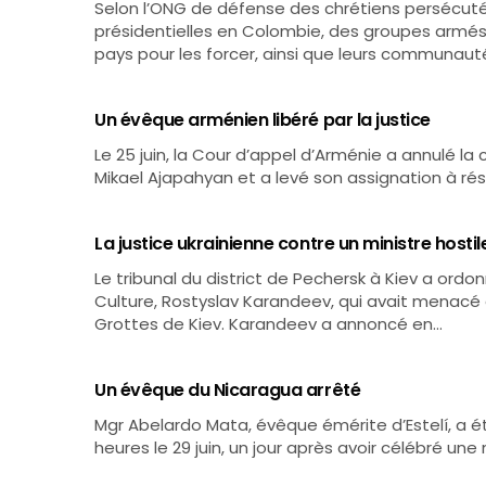
Selon l’ONG de défense des chrétiens persécutés
présidentielles en Colombie, des groupes armés
pays pour les forcer, ainsi que leurs communaut
Un évêque arménien libéré par la justice
Le 25 juin, la Cour d’appel d’Arménie a annulé l
Mikael Ajapahyan et a levé son assignation à ré
La justice ukrainienne contre un ministre hosti
Le tribunal du district de Pechersk à Kiev a ordon
Culture, Rostyslav Karandeev, qui avait menacé d
Grottes de Kiev. Karandeev a annoncé en…
Un évêque du Nicaragua arrêté
Mgr Abelardo Mata, évêque émérite d’Estelí, a é
heures le 29 juin, un jour après avoir célébré un