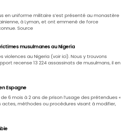
dus en uniforme militaire s’est présenté au monastère
krainienne, à Lyman, et ont emmené de force
nconnue. Source
 victimes musulmanes au Nigeria
 violences au Nigeria (voir ici). Nous y trouvons
apport recense 13 224 assassinats de musulmans, il en
e en Espagne
 de 6 mois à 2 ans de prison l’usage des prétendues «
s actes, méthodes ou procédures visant à modifier,
mbie