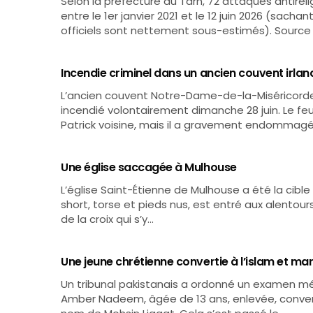
Selon la préfecture du Tarn, 72 attaques antire
entre le 1er janvier 2021 et le 12 juin 2026 (sach
officiels sont nettement sous-estimés). Source
Incendie criminel dans un ancien couvent irlan
L’ancien couvent Notre-Dame-de-la-Miséricorde, 
incendié volontairement dimanche 28 juin. Le feu 
Patrick voisine, mais il a gravement endommagé
Une église saccagée à Mulhouse
L’église Saint-Étienne de Mulhouse a été la cible
short, torse et pieds nus, est entré aux alentours
de la croix qui s’y…
Une jeune chrétienne convertie à l’islam et ma
Un tribunal pakistanais a ordonné un examen mé
Amber Nadeem, âgée de 13 ans, enlevée, convert