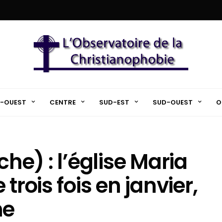
-OUEST
CENTRE
SUD-EST
SUD-OUEST
O
he) : l’église Maria
trois fois en janvier,
he