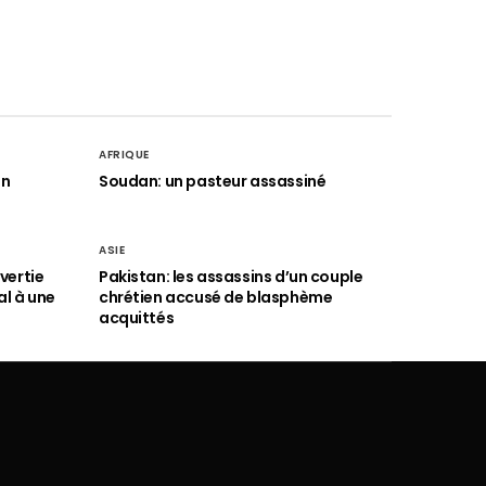
AFRIQUE
an
Soudan: un pasteur assassiné
ASIE
vertie
Pakistan: les assassins d’un couple
al à une
chrétien accusé de blasphème
acquittés