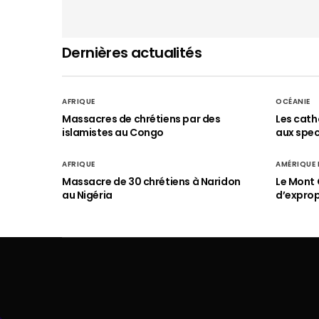
Dernières actualités
AFRIQUE
OCÉANIE
Massacres de chrétiens par des
Les cath
islamistes au Congo
aux spect
AFRIQUE
AMÉRIQUE
Massacre de 30 chrétiens à Naridon
Le Mont 
au Nigéria
d’exprop