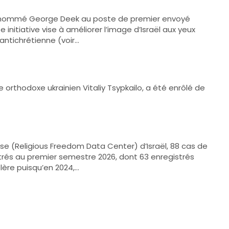
s a nommé George Deek au poste de premier envoyé
nitiative vise à améliorer l’image d’Israël aux yeux
antichrétienne (voir…
tre orthodoxe ukrainien Vitaliy Tsypkailo, a été enrôlé de
euse (Religious Freedom Data Center) d’Israël, 88 cas de
trés au premier semestre 2026, dont 63 enregistrés
élère puisqu’en 2024,…