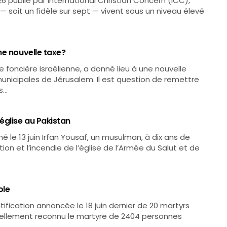
26 publié par International Christian Concern (ICC),
— soit un fidèle sur sept — vivent sous un niveau élevé
ne nouvelle taxe?
axe foncière israélienne, a donné lieu à une nouvelle
 municipales de Jérusalem. Il est question de remettre
s…
glise au Pakistan
 le 13 juin Irfan Yousaf, un musulman, à dix ans de
on et l’incendie de l’église de l’Armée du Salut et de
ole
fication annoncée le 18 juin dernier de 20 martyrs
ficiellement reconnu le martyre de 2404 personnes