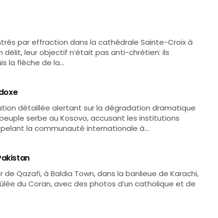
trés par effraction dans la cathédrale Sainte-Croix à
délit, leur objectif n’était pas anti-chrétien: ils
s la flèche de la…
odoxe
ation détaillée alertant sur la dégradation dramatique
u peuple serbe au Kosovo, accusant les institutions
ppelant la communauté internationale à…
Pakistan
 de Qazafi, à Baldia Town, dans la banlieue de Karachi,
ûlée du Coran, avec des photos d’un catholique et de