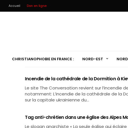
Accueil
Don en ligne
CHRISTIANOPHOBIE EN FRANCE :
NORD-EST
NORD
Incendie de la cathédrale de la Dormition à Ki
Le site The Conversation revient sur l’incendie d
notamment: L’incendie de la cathédrale de la Dor
sur la capitale ukrainienne du…
Tag anti-chrétien dans une église des Alpes M
Le slogan anarchiste « La seule église qui éclaire 