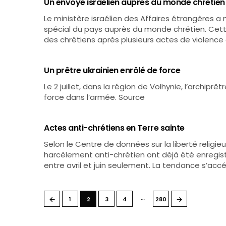
Un envoyé israélien auprès du monde chrétien
Le ministère israélien des Affaires étrangère
spécial du pays auprès du monde chrétien. Cette i
des chrétiens après plusieurs actes de violence 
Un prêtre ukrainien enrôlé de force
Le 2 juillet, dans la région de Volhynie, l’archiprê
force dans l’armée. Source
Actes anti-chrétiens en Terre sainte
Selon le Centre de données sur la liberté religi
harcèlement anti-chrétien ont déjà été enregis
entre avril et juin seulement. La tendance s’acc
…
←
→
1
2
3
4
280