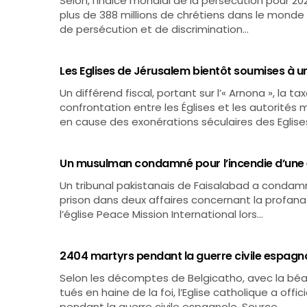
Selon, l’Indice mondial de la persécution pour 20
plus de 388 millions de chrétiens dans le monde 
de persécution et de discrimination…
Les Eglises de Jérusalem bientôt soumises à u
Un différend fiscal, portant sur l’« Arnona », la t
confrontation entre les Églises et les autorités
en cause des exonérations séculaires des Eglise
Un musulman condamné pour l’incendie d’une é
Un tribunal pakistanais de Faisalabad a condamné
prison dans deux affaires concernant la profanati
l’église Peace Mission International lors…
2404 martyrs pendant la guerre civile espagn
Selon les décomptes de Belgicatho, avec la béati
tués en haine de la foi, l’Eglise catholique a of
pendant la guerre civile espagnole. Source