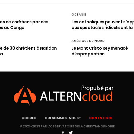
OCÉANIE
s de chrétiens par des
Les catholiques peuvent s’op
es au Congo
aux spectacles ridiculisant la 
AMÉRIQUE DU NORD
 de 30 chrétiens à Naridon
Le Mont Cristo Rey menacé
ia
d’expropriation
ACCUEIL
QUI SOMMES-NOUS?
DON EN LIGNE
© 2021-2023 PAR L'OBSERVATOIRE DE LA CHRISTIANOPHOBIE