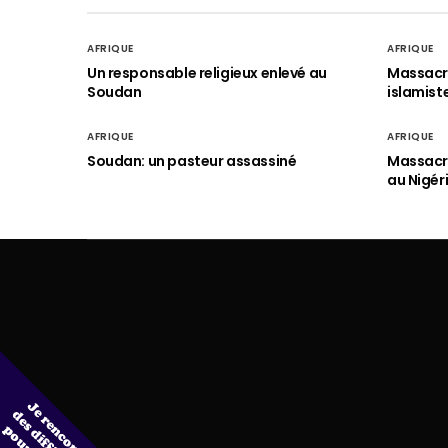
AFRIQUE
AFRIQUE
Un responsable religieux enlevé au
Massacre
Soudan
islamist
AFRIQUE
AFRIQUE
Soudan: un pasteur assassiné
Massacre
au Nigér