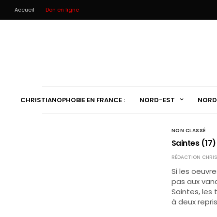
Accueil
Don en ligne
CHRISTIANOPHOBIE EN FRANCE :
NORD-EST
NORD
NON CLASSÉ
Saintes (17)
RÉDACTION CHRIS
Si les oeuvr
pas aux vand
Saintes, les
à deux repris