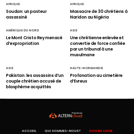
AFRIQUE
AFRIQUE
Soudan: un pasteur
Massacre de 30 chrétiens à
assassiné
Naridon au Nigéria
AMÉRIQUE DU NORD
ASIE
Le Mont Cristo Rey menacé
Une chrétienne enlevée et
d’expropriation
convertie de force confiée
par un tribunal à une
musulmane
ASIE
HAUTE-NORMANDIE
Pakistan: les assassins d’un
Profanation au cimetière
couple chrétien accusé de
d’Evreux
blasphème acquittés
ACCUEIL
QUI SOMMES-NOUS?
DON EN LIGNE