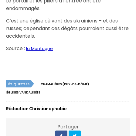
Le portail et les piliers à l’entrée ont été
endommagés.
C’est une église où vont des ukrainiens – et des
russes; cependant ces dégâts pourraient aussi être
accidentels.
Source :
la Montagne
ÉTIQUETTES
CHAMALIÈRES (PUY-DE-DÔME)
ÉGLISES VANDALISÉES
Rédaction Christianophobie
Partager