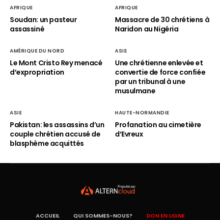
AFRIQUE
AFRIQUE
Soudan: un pasteur
Massacre de 30 chrétiens à
assassiné
Naridon au Nigéria
AMÉRIQUE DU NORD
ASIE
Le Mont Cristo Rey menacé
Une chrétienne enlevée et
d’expropriation
convertie de force confiée
par un tribunal à une
musulmane
ASIE
HAUTE-NORMANDIE
Pakistan: les assassins d’un
Profanation au cimetière
couple chrétien accusé de
d’Evreux
blasphème acquittés
ACCUEIL
QUI SOMMES-NOUS?
DON EN LIGNE