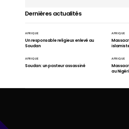
Dernières actualités
AFRIQUE
AFRIQUE
Un responsable religieux enlevé au
Massacre
Soudan
islamist
AFRIQUE
AFRIQUE
Soudan: un pasteur assassiné
Massacre
au Nigér