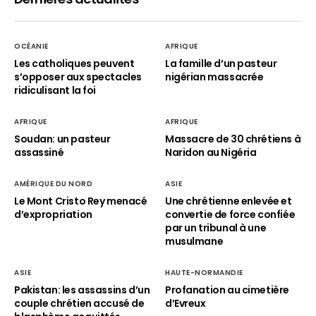
OCÉANIE
AFRIQUE
Les catholiques peuvent
La famille d’un pasteur
s’opposer aux spectacles
nigérian massacrée
ridiculisant la foi
AFRIQUE
AFRIQUE
Soudan: un pasteur
Massacre de 30 chrétiens à
assassiné
Naridon au Nigéria
AMÉRIQUE DU NORD
ASIE
Le Mont Cristo Rey menacé
Une chrétienne enlevée et
d’expropriation
convertie de force confiée
par un tribunal à une
musulmane
ASIE
HAUTE-NORMANDIE
Pakistan: les assassins d’un
Profanation au cimetière
couple chrétien accusé de
d’Evreux