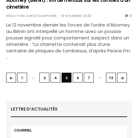
Abomey (Bénin) : vol de métaux sur les tombes d’un
cimetière
RÉDACTION CHRISTIANOPHOBIE
19 NOVEMBRE 2025
0
Le 12 novembre dernier les forces de l’ordre d’Abomey
au Bénin ont interpellé un homme avec un pousse
pousse signalé pour comportement suspect dans un
cimetière : “La charrette contenait plus d’une
centaine de plaques de tombeaux, d’après Peace Fm.
…
…
…
←
→
1
3
4
5
6
7
73
LETTRE D’ACTUALITÉS
COURRIEL