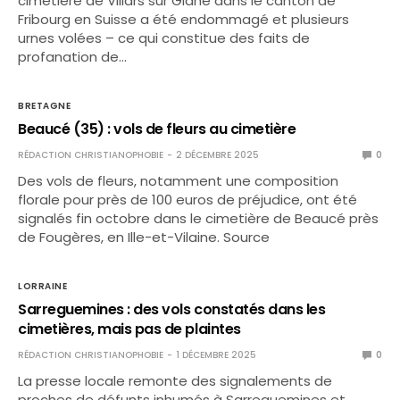
cimetière de Villars sur Glâne dans le canton de
Fribourg en Suisse a été endommagé et plusieurs
urnes volées – ce qui constitue des faits de
profanation de…
BRETAGNE
Beaucé (35) : vols de fleurs au cimetière
RÉDACTION CHRISTIANOPHOBIE
2 DÉCEMBRE 2025
0
Des vols de fleurs, notamment une composition
florale pour près de 100 euros de préjudice, ont été
signalés fin octobre dans le cimetière de Beaucé près
de Fougères, en Ille-et-Vilaine. Source
LORRAINE
Sarreguemines : des vols constatés dans les
cimetières, mais pas de plaintes
RÉDACTION CHRISTIANOPHOBIE
1 DÉCEMBRE 2025
0
La presse locale remonte des signalements de
proches de défunts inhumés à Sarreguemines et