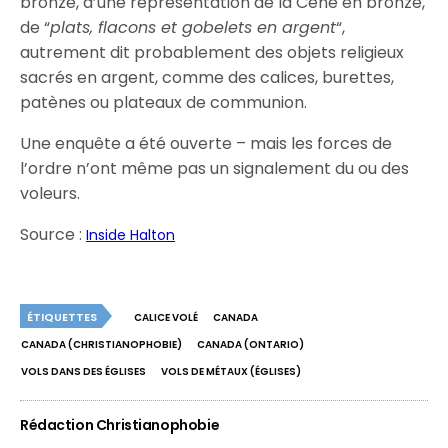
bronze, d’une représentation de la Cène en bronze,
de “
plats, flacons et gobelets en argent
“,
autrement dit probablement des objets religieux
sacrés en argent, comme des calices, burettes,
patènes ou plateaux de communion.
Une enquête a été ouverte – mais les forces de
l’ordre n’ont même pas un signalement du ou des
voleurs.
Source :
Inside Halton
ÉTIQUETTES
CALICE VOLÉ
CANADA
CANADA (CHRISTIANOPHOBIE)
CANADA (ONTARIO)
VOLS DANS DES ÉGLISES
VOLS DE MÉTAUX (ÉGLISES)
Rédaction Christianophobie