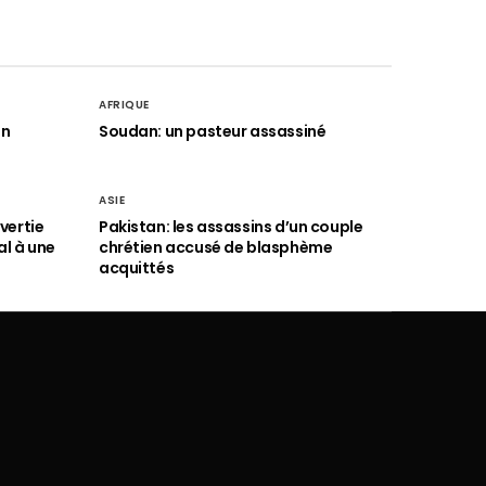
AFRIQUE
an
Soudan: un pasteur assassiné
ASIE
vertie
Pakistan: les assassins d’un couple
al à une
chrétien accusé de blasphème
acquittés