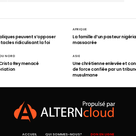
AFRIQUE
oliques peuvent s’opposer
La famille d’un pasteur nigéri
acles ridiculisant la foi
massacrée
 DU NORD
ASIE
Cristo Rey menacé
Une chrétienne enlevée et con
riation
de force confiée par un tribun
musulmane
ACCUEIL
QUI SOMMES-NOUS?
DON EN LIGNE