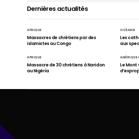
Dernières actualités
AFRIQUE
OCÉANIE
Massacres de chrétiens par des
Les cath
islamistes au Congo
aux spect
AFRIQUE
AMÉRIQUE
Massacre de 30 chrétiens à Naridon
Le Mont 
au Nigéria
d’exprop