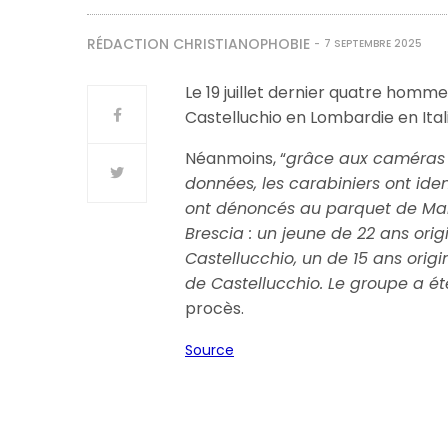
RÉDACTION CHRISTIANOPHOBIE
7 SEPTEMBRE 2025
Le 19 juillet dernier quatre hommes
Castelluchio en Lombardie en Itali
Néanmoins, “
g
râce aux caméras 
données,
les carabiniers ont ide
ont dénoncés au parquet de Man
Brescia : un jeune de 22 ans orig
Castellucchio, un de 15 ans origi
de Castellucchio.
Le groupe a été
procès.
Source