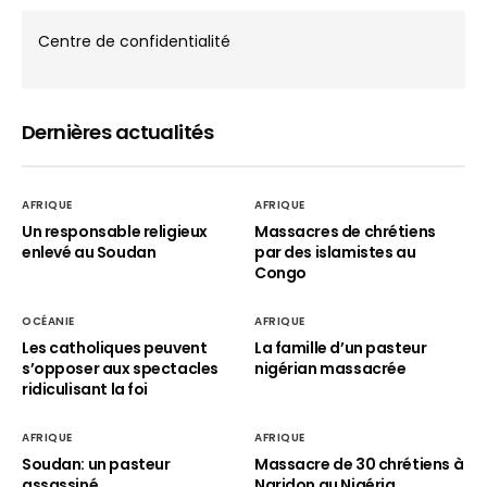
Centre de confidentialité
Dernières actualités
AFRIQUE
AFRIQUE
Un responsable religieux
Massacres de chrétiens
enlevé au Soudan
par des islamistes au
Congo
OCÉANIE
AFRIQUE
Les catholiques peuvent
La famille d’un pasteur
s’opposer aux spectacles
nigérian massacrée
ridiculisant la foi
AFRIQUE
AFRIQUE
Soudan: un pasteur
Massacre de 30 chrétiens à
assassiné
Naridon au Nigéria