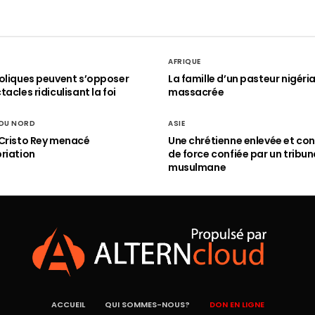
AFRIQUE
oliques peuvent s’opposer
La famille d’un pasteur nigéri
acles ridiculisant la foi
massacrée
 DU NORD
ASIE
Cristo Rey menacé
Une chrétienne enlevée et con
riation
de force confiée par un tribun
musulmane
ACCUEIL
QUI SOMMES-NOUS?
DON EN LIGNE