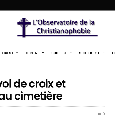
-OUEST
CENTRE
SUD-EST
SUD-OUEST
O
vol de croix et
 au cimetière
0