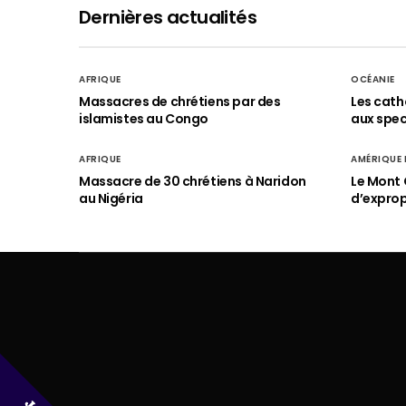
Dernières actualités
AFRIQUE
OCÉANIE
Massacres de chrétiens par des
Les cath
islamistes au Congo
aux spect
AFRIQUE
AMÉRIQUE
Massacre de 30 chrétiens à Naridon
Le Mont 
au Nigéria
d’exprop