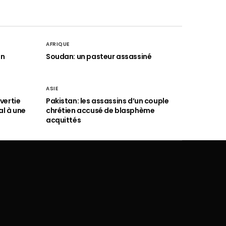
AFRIQUE
an
Soudan: un pasteur assassiné
ASIE
vertie
Pakistan: les assassins d’un couple
al à une
chrétien accusé de blasphème
acquittés