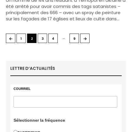
Un homme de 44 ans résidant à Ternopol en Ukraine a
été arrêté pour avoir commis des tags satanistes –
principalement des 666 – avec un spray de peinture
sur les façades de 17 églises et lieux de culte dans…
…
←
→
1
2
3
4
9
LETTRE D’ACTUALITÉS
COURRIEL
Sélectionner la fréquence