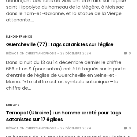
dénonçant des faits de viols ont été faits sur l’église
saint Hippolyte du hameau de la Mégère, à Moissac
dans le Tarn-et-Garonne, et la statue de la Vierge
attenante.…
ÎLE-DE-FRANCE
Guercheville (77) : tags satanistes sur l’église
RÉDACTION CHRISTIANOPHOBIE
29 DÉCEMBRE 2024
0
Dans la nuit du 13 au 14 décembre dernier le chiffre
666 et un S (pour satan) ont été tagués sur la porte
d’entrée de l’église de Guercheville en Seine-et-
Marne. “« Le chiffre est un symbole satanique – le
chiffre de…
EUROPE
Ternopol (Ukraine) : un homme arrêté pour tags
satanistes sur 17 églises
RÉDACTION CHRISTIANOPHOBIE
22 DÉCEMBRE 2024
0