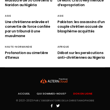
Massacre de 30 chrétiens à
Le Mont Cristo Rey menacé
Naridon au Nigéria
d’expropriation
ASIE
ASIE
Une chrétienne enlevée et
Pakistan: les assassins d’un
convertie de force confiée
couple chrétien accusé de
par un tribunal à une
blasphème acquittés
musulmane
HAUTE-NORMANDIE
AFRIQUE
Profanation au cimetière
Débat sur les persécutions
d’Evreux
anti-chrétiennes au Nigeria
ACCUEIL
QUI SOMMES-NOUS?
DON EN LIGNE
© 2021-2023 PAR L'OBSERVATOIRE DE LA CHRISTIANOPHOBIE