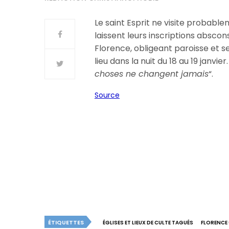
Le saint Esprit ne visite probable
laissent leurs inscriptions absco
Florence, obligeant paroisse et se
lieu dans la nuit du 18 au 19 janvi
choses ne changent jamais
“.
Source
ÉTIQUETTES
ÉGLISES ET LIEUX DE CULTE TAGUÉS
FLORENCE 