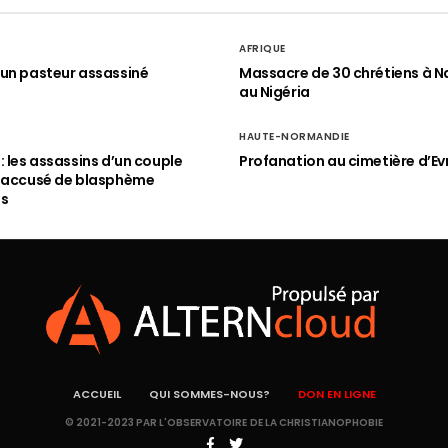
AFRIQUE
un pasteur assassiné
Massacre de 30 chrétiens à N
au Nigéria
HAUTE-NORMANDIE
: les assassins d’un couple
Profanation au cimetière d’Ev
n accusé de blasphème
és
ACCUEIL
QUI SOMMES-NOUS?
DON EN LIGNE
© 2021-2023 PAR L'OBSERVATOIRE DE LA CHRISTIANOPHOBIE