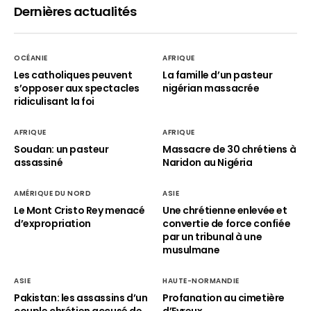
Dernières actualités
OCÉANIE
AFRIQUE
Les catholiques peuvent
La famille d’un pasteur
s’opposer aux spectacles
nigérian massacrée
ridiculisant la foi
AFRIQUE
AFRIQUE
Soudan: un pasteur
Massacre de 30 chrétiens à
assassiné
Naridon au Nigéria
AMÉRIQUE DU NORD
ASIE
Le Mont Cristo Rey menacé
Une chrétienne enlevée et
d’expropriation
convertie de force confiée
par un tribunal à une
musulmane
ASIE
HAUTE-NORMANDIE
Pakistan: les assassins d’un
Profanation au cimetière