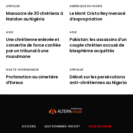
AFRIQUE
AMÉRIQUE DU NORD
Massacre de 30 chrétiens à
Le Mont Cristo Rey menacé
Naridon au Nigéria
d’expropriation
ASIE
ASIE
Une chrétienne enlevée et
Pakistan: les assassins d’un
convertie de force confiée
couple chrétien accusé de
par un tribunal à une
blasphème acquittés
musulmane
HAUTE-NORMANDIE
AFRIQUE
Profanation au cimetière
Débat sur les persécutions
d’Evreux
anti-chrétiennes au Nigeria
ACCUEIL
QUI SOMMES-NOUS?
DON EN LIGNE