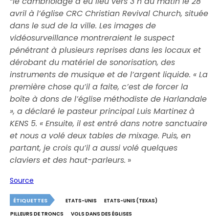
“
le cambriolage a eu lieu vers 3 h du matin le 28
avril à l’église CRC Christian Revival Church, située
dans le sud de la ville. Les images de
vidéosurveillance montreraient le suspect
pénétrant à plusieurs reprises dans les locaux et
dérobant du matériel de sonorisation, des
instruments de musique et de l’argent liquide.
« La
première chose qu’il a faite, c’est de forcer la
boîte à dons de l’église méthodiste de Harlandale
», a déclaré le pasteur principal Luis Martinez à
KENS 5. « Ensuite, il est entré dans notre sanctuaire
et nous a volé deux tables de mixage. Puis, en
partant, je crois qu’il a aussi volé quelques
claviers et des haut-parleurs.
»
Source
ÉTIQUETTES
ETATS-UNIS
ETATS-UNIS (TEXAS)
PILLEURS DE TRONCS
VOLS DANS DES ÉGLISES