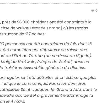
0
, près de 98.000 chrétiens ont été contraints à la
iocèse de Wukari (état de Taraba) où les razzias
estruction de 217 églises :
0 personnes ont été contraintes de fuir, dont 16
ont été complètement détruites » en raison des
sud de l’État de Taraba (au nord-est du Nigeria).
 Maigida Nzukwein, Evêque de Wukari, dans un
la troisième Assemblée générale du diocèse.
s ont également été détruites et on estime que plus
, indique le communiqué. Parmi les dernières
e catholique Saint-Jacques-le-Grand à Adu, dans le
n incendie accidentel a gravement endommagé la
ri le 4 mars.