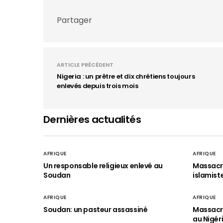
Partager
ARTICLE PRÉCÉDENT
Nigeria : un prêtre et dix chrétiens toujours
enlevés depuis trois mois
Dernières actualités
AFRIQUE
AFRIQUE
Un responsable religieux enlevé au
Massacre
Soudan
islamist
AFRIQUE
AFRIQUE
Soudan: un pasteur assassiné
Massacre
au Nigér