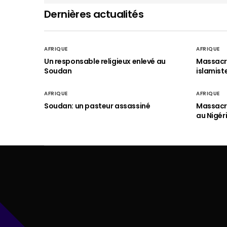
Dernières actualités
AFRIQUE
AFRIQUE
Un responsable religieux enlevé au
Massacre
Soudan
islamist
AFRIQUE
AFRIQUE
Soudan: un pasteur assassiné
Massacre
au Nigér