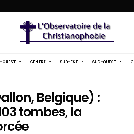
-OUEST
CENTRE
SUD-EST
SUD-OUEST
O
llon, Belgique) :
 103 tombes, la
orcée