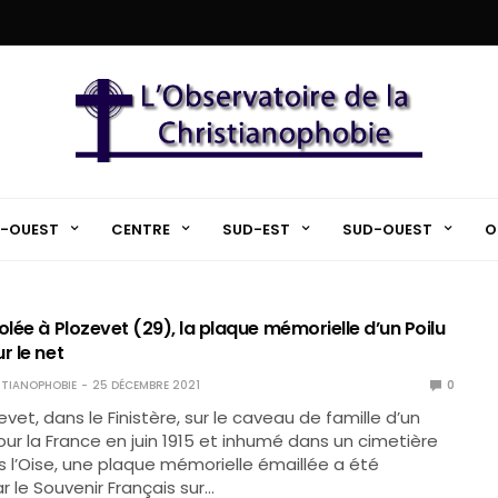
-OUEST
CENTRE
SUD-EST
SUD-OUEST
O
olée à Plozevet (29), la plaque mémorielle d’un Poilu
r le net
TIANOPHOBIE
25 DÉCEMBRE 2021
0
vet, dans le Finistère, sur le caveau de famille d’un
our la France en juin 1915 et inhumé dans un cimetière
ns l’Oise, une plaque mémorielle émaillée a été
r le Souvenir Français sur…