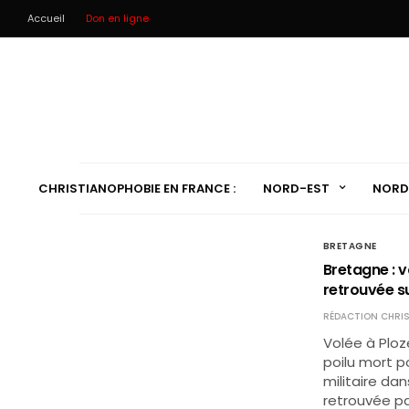
Accueil
Don en ligne
CHRISTIANOPHOBIE EN FRANCE :
NORD-EST
NORD
BRETAGNE
Bretagne : v
retrouvée su
RÉDACTION CHRIS
Volée à Ploze
poilu mort p
militaire da
retrouvée pa