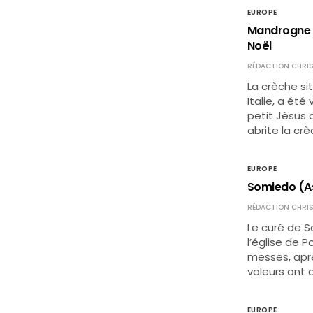
EUROPE
Mandrogne (P
Noël
RÉDACTION CHRIS
La crèche si
Italie, a ét
petit Jésus 
abrite la cr
EUROPE
Somiedo (Ast
RÉDACTION CHRIS
Le curé de 
l’église de 
messes, aprè
voleurs ont 
EUROPE