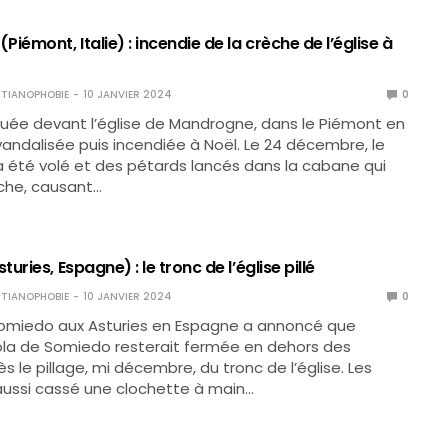
iémont, Italie) : incendie de la crèche de l’église à
TIANOPHOBIE
10 JANVIER 2024
0
tuée devant l’église de Mandrogne, dans le Piémont en
é vandalisée puis incendiée à Noël. Le 24 décembre, le
a été volé et des pétards lancés dans la cabane qui
èche, causant…
uries, Espagne) : le tronc de l’église pillé
TIANOPHOBIE
10 JANVIER 2024
0
Somiedo aux Asturies en Espagne a annoncé que
Pola de Somiedo resterait fermée en dehors des
s le pillage, mi décembre, du tronc de l’église. Les
aussi cassé une clochette à main…