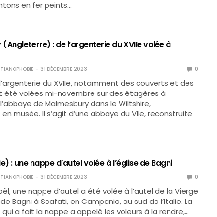
tons en fer peints…
Angleterre) : de l’argenterie du XVIIe volée à
TIANOPHOBIE
31 DÉCEMBRE 2023
0
’argenterie du XVIIe, notamment des couverts et des
nt été volées mi-novembre sur des étagères à
e l’abbaye de Malmesbury dans le Wiltshire,
en musée. Il s’agit d’une abbaye du VIIe, reconstruite
lie) : une nappe d’autel volée à l’église de Bagni
TIANOPHOBIE
31 DÉCEMBRE 2023
0
ël, une nappe d’autel a été volée à l’autel de la Vierge
 de Bagni à Scafati, en Campanie, au sud de l’Italie. La
qui a fait la nappe a appelé les voleurs à la rendre,…