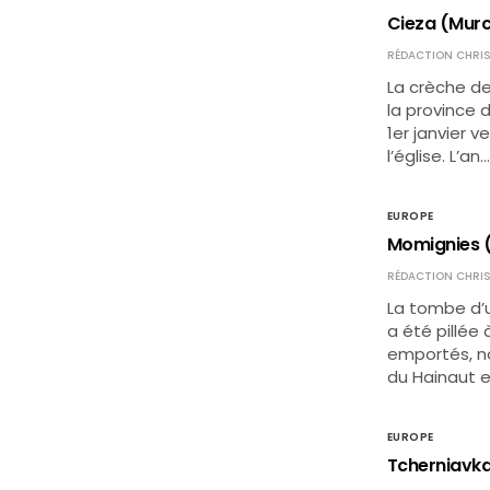
Cieza (Murc
RÉDACTION CHRIS
La crèche de
la province 
1er janvier v
l’église. L’an…
EUROPE
Momignies (H
RÉDACTION CHRIS
La tombe d’
a été pillée 
emportés, 
du Hainaut e
EUROPE
Tcherniavka