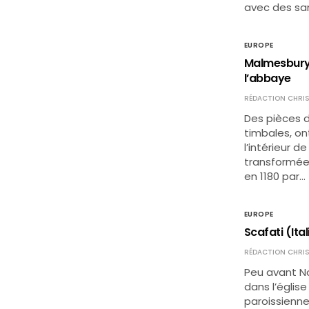
avec des san
EUROPE
Malmesbury (
l’abbaye
RÉDACTION CHRIS
Des pièces d
timbales, o
l’intérieur d
transformée 
en 1180 par…
EUROPE
Scafati (Ita
RÉDACTION CHRIS
Peu avant No
dans l’église
paroissienne 