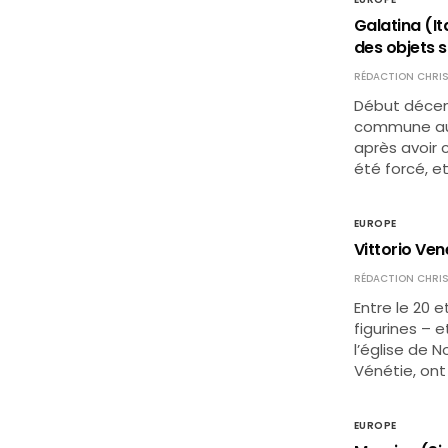
Galatina (It
des objets 
RÉDACTION CHRIS
Début décemb
commune au s
après avoir 
été forcé, et
EUROPE
Vittorio Vene
RÉDACTION CHRIS
Entre le 20 
figurines – 
l’église de 
Vénétie, ont
EUROPE