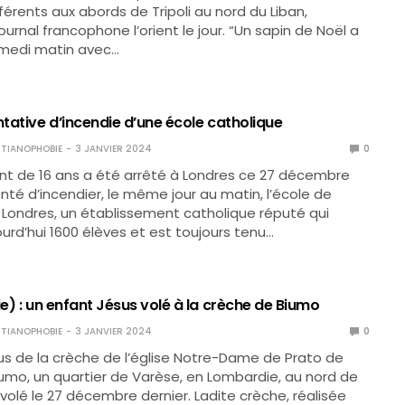
férents aux abords de Tripoli au nord du Liban,
ournal francophone l’orient le jour. “Un sapin de Noël a
amedi matin avec…
ntative d’incendie d’une école catholique
TIANOPHOBIE
3 JANVIER 2024
0
nt de 16 ans a été arrêté à Londres ce 27 décembre
enté d’incendier, le même jour au matin, l’école de
e Londres, un établissement catholique réputé qui
rd’hui 1600 élèves et est toujours tenu…
ie) : un enfant Jésus volé à la crèche de Biumo
TIANOPHOBIE
3 JANVIER 2024
0
us de la crèche de l’église Notre-Dame de Prato de
Biumo, un quartier de Varèse, en Lombardie, au nord de
té volé le 27 décembre dernier. Ladite crèche, réalisée