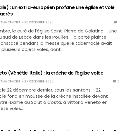
alie) : un extra-européen profane une église et vole
sacrés
TIANOPHOBIE
28 DÉCEMBRE 2023
1
re, le curé de l’église Saint-Pierre de Galatina – une
ud de Lecce dans les Pouilles – a porté plainte
constaté pendant la messe que le tabernacle avait
 plusieurs objets volés, dont…
to (Vénétie, Italie) : la crèche de l’église volée
TIANOPHOBIE
27 DÉCEMBRE 2023
0
et le 22 décembre dernier, tous les santons – 22
et le fond en mousse de la crèche installée devant
Notre-Dame du Salut à Costa, à Vittorio Veneto en
 été volés.…