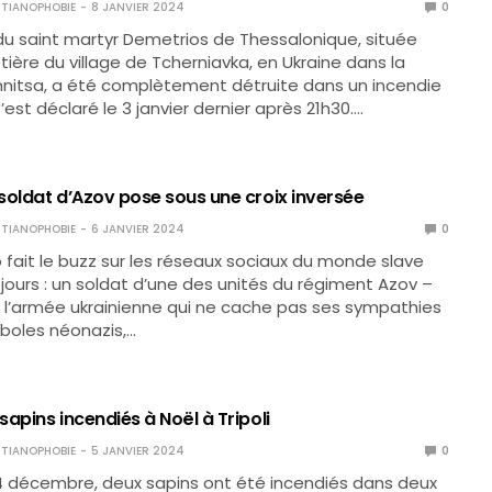
TIANOPHOBIE
8 JANVIER 2024
0
du saint martyr Demetrios de Thessalonique, située
tière du village de Tcherniavka, en Ukraine dans la
nnitsa, a été complètement détruite dans un incendie
s’est déclaré le 3 janvier dernier après 21h30.…
 soldat d’Azov pose sous une croix inversée
TIANOPHOBIE
6 JANVIER 2024
0
fait le buzz sur les réseaux sociaux du monde slave
 jours : un soldat d’une des unités du régiment Azov –
 l’armée ukrainienne qui ne cache pas ses sympathies
boles néonazis,…
 sapins incendiés à Noël à Tripoli
TIANOPHOBIE
5 JANVIER 2024
0
24 décembre, deux sapins ont été incendiés dans deux