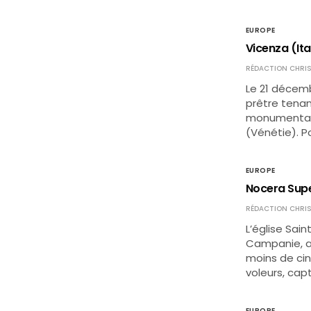
EUROPE
Vicenza (Ita
RÉDACTION CHRIS
Le 21 décemb
prêtre tenan
monumentale 
(Vénétie). P
EUROPE
Nocera Superi
RÉDACTION CHRIS
L’église Sai
Campanie, au 
moins de cin
voleurs, capt
EUROPE