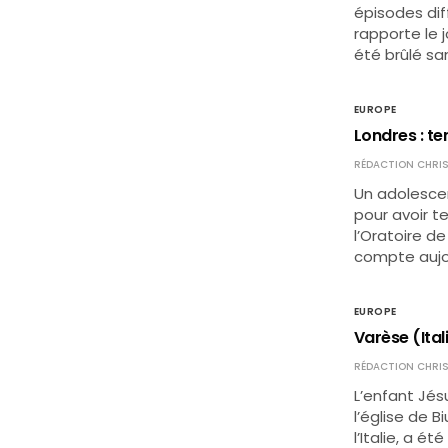
épisodes dif
rapporte le j
été brûlé s
EUROPE
Londres : te
RÉDACTION CHRIS
Un adolesce
pour avoir t
l’Oratoire d
compte aujou
EUROPE
Varèse (Ital
RÉDACTION CHRIS
L’enfant Jés
l’église de 
l’Italie, a é