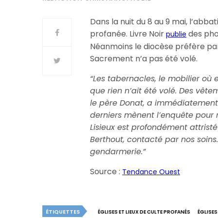
Dans la nuit du 8 au 9 mai, l’abba
profanée. Livre Noir
des phot
publie
Néanmoins le diocèse préfère parl
Sacrement n’a pas été volé.
“Les tabernacles, le mobilier où 
que rien n’ait été volé. Des vête
le père Donat, a immédiatement 
derniers mènent l’enquête pour r
Lisieux est profondément attristé
Berthout, contacté par nos soins
gendarmerie.”
Source :
Tendance Ouest
ÉTIQUETTES
ÉGLISES ET LIEUX DE CULTE PROFANÉS
ÉGLISES