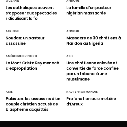
OCÉANIE
AFRIQUE
Les catholiques peuvent
La famille d’un pasteur
s’opposer aux spectacles
nigérian massacrée
ridiculisant la foi
AFRIQUE
AFRIQUE
Soudan: un pasteur
Massacre de 30 chrétiens à
assassiné
Naridon au Nigéria
AMÉRIQUE DU NORD
ASIE
Le Mont Cristo Rey menacé
Une chrétienne enlevée et
d’expropriation
convertie de force confiée
par un tribunal à une
musulmane
ASIE
HAUTE-NORMANDIE
Pakistan: les assassins d’un
Profanation au cimetière
couple chrétien accusé de
d’Evreux
blasphème acquittés