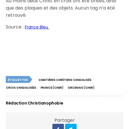
Au moins deux Christ en croix ont été brisés, ainsi
que des plaques et des objets. Aucun tag n’a été
retrouvé.
Source :
France Bleu
ÉTIQUETTES
CIMETIÈRES CHRÉTIENS VANDALISÉS
CROIX VANDALISÉES
FRANCE (CHER)
ORCENAIS (CHER)
Rédaction Christianophobie
Partager