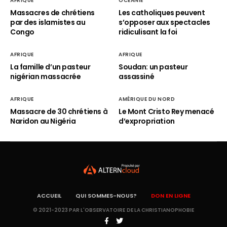
AFRIQUE
OCÉANIE
Massacres de chrétiens
Les catholiques peuvent
par des islamistes au
s’opposer aux spectacles
Congo
ridiculisant la foi
AFRIQUE
AFRIQUE
La famille d’un pasteur
Soudan: un pasteur
nigérian massacrée
assassiné
AFRIQUE
AMÉRIQUE DU NORD
Massacre de 30 chrétiens à
Le Mont Cristo Rey menacé
Naridon au Nigéria
d’expropriation
ACCUEIL
QUI SOMMES-NOUS?
DON EN LIGNE
© 2021-2023 PAR L'OBSERVATOIRE DE LA CHRISTIANOPHOBIE