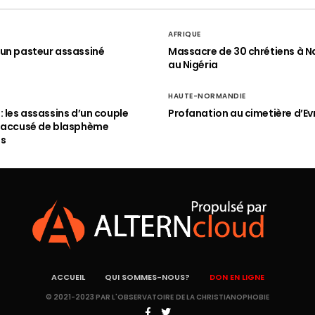
AFRIQUE
un pasteur assassiné
Massacre de 30 chrétiens à N
au Nigéria
HAUTE-NORMANDIE
: les assassins d’un couple
Profanation au cimetière d’Ev
n accusé de blasphème
és
ACCUEIL
QUI SOMMES-NOUS?
DON EN LIGNE
© 2021-2023 PAR L'OBSERVATOIRE DE LA CHRISTIANOPHOBIE