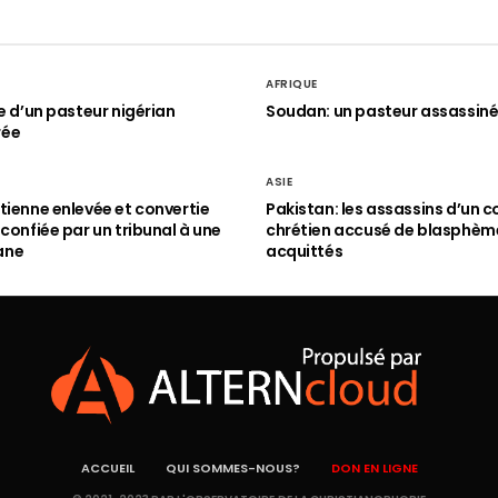
AFRIQUE
le d’un pasteur nigérian
Soudan: un pasteur assassin
rée
ASIE
tienne enlevée et convertie
Pakistan: les assassins d’un c
 confiée par un tribunal à une
chrétien accusé de blasphèm
ane
acquittés
ACCUEIL
QUI SOMMES-NOUS?
DON EN LIGNE