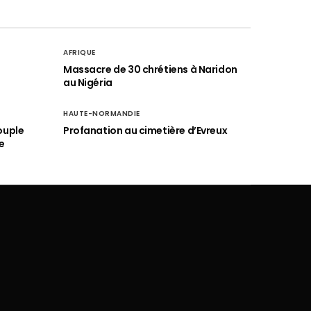
AFRIQUE
é
Massacre de 30 chrétiens à Naridon
au Nigéria
HAUTE-NORMANDIE
ouple
Profanation au cimetière d’Evreux
e