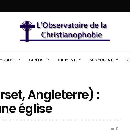
-OUEST
CENTRE
SUD-EST
SUD-OUEST
O
et, Angleterre) :
une église
0