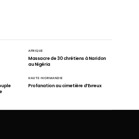
AFRIQUE
é
Massacre de 30 chrétiens à Naridon
au Nigéria
HAUTE-NORMANDIE
ouple
Profanation au cimetière d’Evreux
e