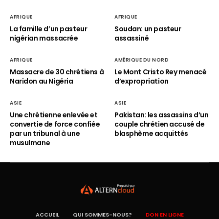
AFRIQUE
AFRIQUE
La famille d’un pasteur
Soudan: un pasteur
nigérian massacrée
assassiné
AFRIQUE
AMÉRIQUE DU NORD
Massacre de 30 chrétiens à
Le Mont Cristo Rey menacé
Naridon au Nigéria
d’expropriation
ASIE
ASIE
Une chrétienne enlevée et
Pakistan: les assassins d’un
convertie de force confiée
couple chrétien accusé de
par un tribunal à une
blasphème acquittés
musulmane
ACCUEIL
QUI SOMMES-NOUS?
DON EN LIGNE